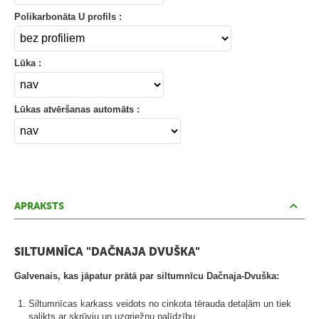
d
Polikarbonāta U profils :
i
n
ā
Lūka :
š
a
Lūkas atvēršanas automāts :
n
a
s
i
e
k
APRAKSTS
ā
r
SILTUMNĪCA "DAČNAJA DVUŠKA"
t
a
Galvenais, kas jāpatur prātā par siltumnīcu Dačnaja-Dvuška:
s
Siltumnīcas karkass veidots no cinkota tērauda detaļām un tiek
salikts ar skrūvju un uzgriežņu palīdzību.