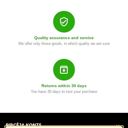
r
b
o
n
ā
Quality assurance and service
t
We offer only those goods, in which quality we are sure
s
L
a
p
e
Returns within 30 days
n
You have 30 days to test your purchase
e
s
G
r
PIRCĒJA KONTS