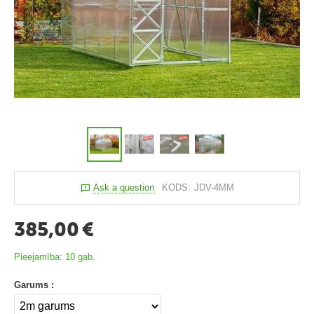
t
ī
š
a
n
a
s
i
e
k
Ask a question
KODS:
JDV-4MM
ā
r
385,00
€
t
a
Pieejamība:
10 gab.
s
Garums :
V
ē