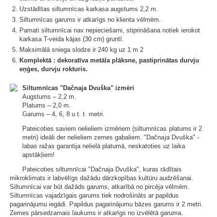
C
Uzstādītas siltumnīcas karkasa augstums 2,2 m.
i
Siltumnīcas garums ir atkarīgs no klienta vēlmēm.
n
Pamati siltumnīcai nav nepieciešami, stiprināšana notiek ierokot
k
karkasa T-veida kājas (30 cm) gruntī.
Maksimālā sniega slodze ir 240 kg uz 1 m 2
o
Komplektā : dekoratīva metāla plāksne, pastiprinātas durvju
t
eņģes, durvju rokturis.
a
s
Siltumnīcas "Dačnaja Dvuška" izmēri
Augstums – 2,2 m.
a
Platums – 2,0 m.
p
Garums – 4, 6, 8 u t. t. metri.
m
Pateicoties saviem nelieliem izmēriem (siltumnīcas platums ir 2
a
metri) ideāli der nelieliem zemes gabaliem. "Dačnaja Dvuška" -
labas ražas garantija nelielā platumā, neskatoties uz laika
l
apstākļiem!
e
Pateicoties siltumnīcai "Dačnaja Dvuška", kuras rādītais
s
mikroklimats ir labvēlīgs dažādu dārzkopības kultūru audzēšanai.
u
Siltumnīcai var būt dažāds garums, atkarībā no pircēja vēlmēm.
Siltumnīcas vajadzīgais garums tiek nodrošināts ar papildus
n
pagarinājumu iegādi. Papildus pagarinājumu bāzes garums ir 2 metri.
d
Zemes pārsedzamais laukums ir atkarīgs no izvēlētā garuma.