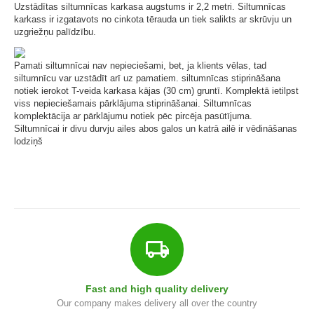
o
Uzstādītas siltumnīcas karkasa augstums ir 2,2 metri. Siltumnīcas
karkass ir izgatavots no cinkota tērauda un tiek salikts ar skrūvju un
b
uzgriežņu palīdzību.
e
s
Pamati siltumnīcai nav nepieciešami, bet, ja klients vēlas, tad
siltumnīcu var uzstādīt arī uz pamatiem. siltumnīcas stiprināšana
I
notiek ierokot T-veida karkasa kājas (30 cm) gruntī. Komplektā ietilpst
viss nepieciešamais pārklājuma stiprināšanai. Siltumnīcas
e
komplektācija ar pārklājumu notiek pēc pircēja pasūtījuma.
c
Siltumnīcai ir divu durvju ailes abos galos un katrā ailē ir vēdināšanas
e
lodziņš
k
t
i
P
o
l
i
Fast and high quality delivery
k
Our company makes delivery all over the country
a