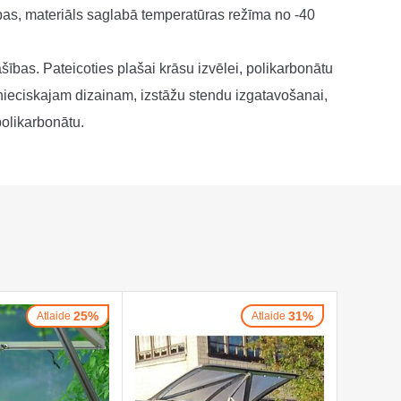
bas, materiāls saglabā temperatūras režīma no -40
ašības. Pateicoties plašai krāsu izvēlei, polikarbonātu
nieciskajam dizainam, izstāžu stendu izgatavošanai,
olikarbonātu.
25%
31%
Atlaide
Atlaide