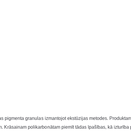
las pigmenta granulas izmantojot ekstūzijas metodes. Produktam p
m. Krāsainam polikarbonātam piemīt tādas īpašības, kā izturīb