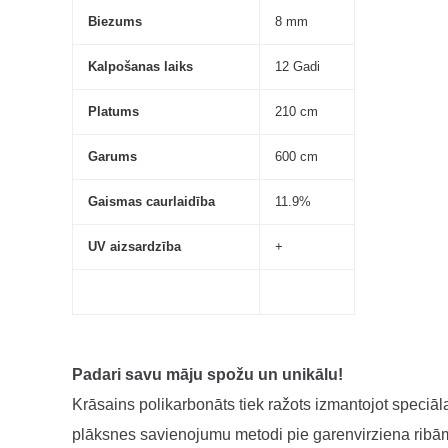
d
Biezums
8 mm
i
n
Kalpošanas laiks
12 Gadi
ā
Platums
210 cm
š
a
Garums
600 cm
n
a
Gaismas caurlaidība
11.9%
s
i
UV aizsardzība
+
e
k
ā
r
t
Padari savu māju spožu un unikālu!
a
Krāsains polikarbonāts tiek ražots izmantojot speciā
s
plāksnes savienojumu metodi pie garenvirziena ribā