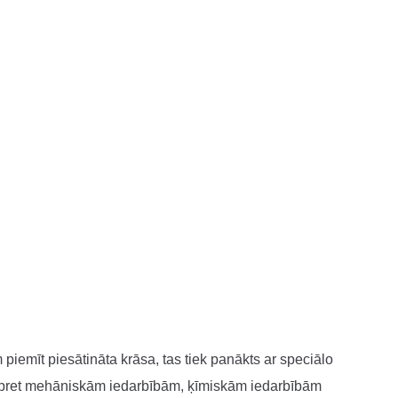
iemīt piesātināta krāsa, tas tiek panākts ar speciālo
a pret mehāniskām iedarbībām, ķīmiskām iedarbībām