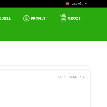
Latviešu
0
00011
PROFILS
GROZS
KODS:
SUNNEXB