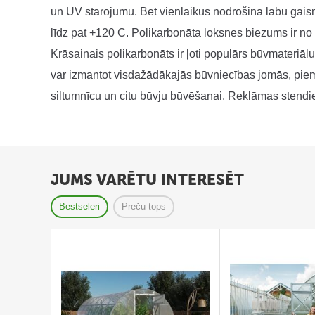
C
un UV starojumu. Bet vienlaikus nodrošina labu gaism
i
līdz pat +120 C. Polikarbonāta loksnes biezums ir n
n
Krāsainais polikarbonāts ir ļoti populārs būvmateriālu 
k
o
var izmantot visdažādākajās būvniecības jomās, piemē
t
siltumnīcu un citu būvju būvēšanai. Reklāmas stendi
a
s
a
p
JUMS VARĒTU INTERESĒT
m
a
Bestseleri
Preču tops
l
e
s
u
n
d