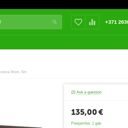
+371 263
ronza 8mm, 6m
Ask a question
135,00
€
Pieejamība:
1 gab.