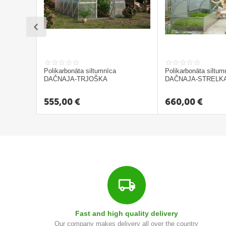
o
b
e
s
I
Polikarbonāta siltumnīca
Polikarbonāta siltum
e
DAČNAJA-TRJOŠKA
DAČNAJA-STRELKA
c
e
555,00
€
660,00
€
k
t
i
P
o
l
i
k
Fast and high quality delivery
a
Our company makes delivery all over the country