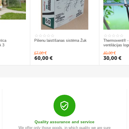
nīca
Pilienu laistīšanas sistēma Žuk
Thermovent® -
 3
ventilācijas lo
67,00
€
40,00
€
60,00
€
30,00
€
Quality assurance and service
We offer only those goods, in which quality we are sure