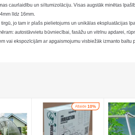
as caurlaidību un siltumizolāciju. Visas augstāk minētas īpašī
o 4mm līdz 16mm.
tirgū, jo tam ir plašs pielietojums un unikālas ekspluatācijas īp
ram: autostāvvietu būvniecībai, fasāžu un vitrīnu apdarei, rūp
em vai ekspozīcijām ar apgaismojumu visbiežāk izmanto baltu p
10%
Atlaide