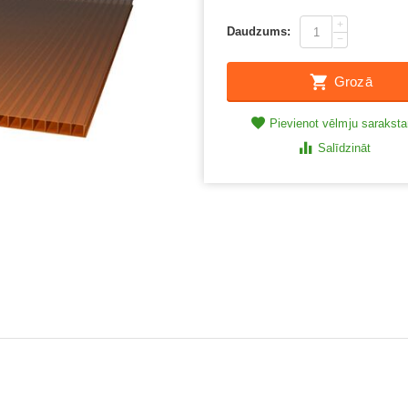
+
Daudzums:
−
Grozā
Pievienot vēlmju sarakst
Salīdzināt