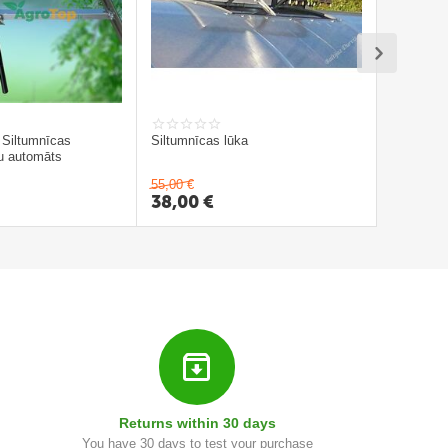
 Siltumnīcas
Siltumnīcas lūka​
gu automāts
55,00
€
38,00
€
Returns within 30 days
You have 30 days to test your purchase