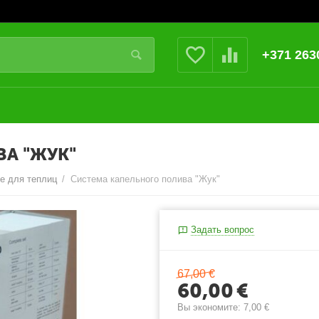
+371 263
А "ЖУК"
е для теплиц
/
Система капельного полива "Жук"
Задать вопрос
67,00
€
60,00
€
Вы экономите:
7,00
€