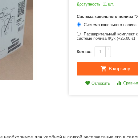
Доступность:
11 шт.
Система капельного полива "Ж
Система капельного полива
Расширительный комплект к
системе полива Жук (+
25,00
€
)
+
Кол-во:
−
В корзину
Сравни
Отложить
е необходимое для удобной и долгой эксплуатации его в садо