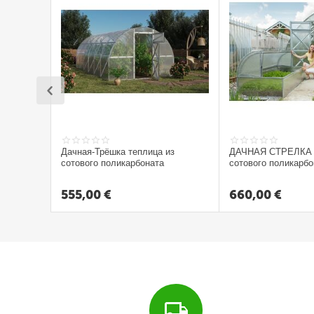
в
а
н
н
ы
е
г
р
я
Дачная-Трёшка теплица из
ДАЧНАЯ СТРЕЛКА 3
д
сотового поликарбоната
сотового поликарбо
к
555,00
€
660,00
€
и
П
а
р
н
и