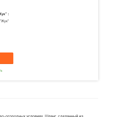
ук" :
 "Жук"
ть
во-огородных условиях. Шланг, сделанный из