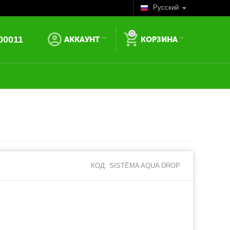
Русский
0
00011
АККАУНТ
КОРЗИНА
КОД:
SISTĒMA AQUA DROP