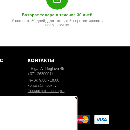
Возврат товара в течение 30 дней
У вас есть 30 дней, для того чтобы протестировать
вашу покупку
С
КОНТАКТЫ
г. Riga, A. Deglava 45
+371 26300011
Пн-Вс 9.00 - 18.00
kenass@inbox.lv
Посмотреть на карте