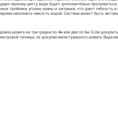
годаря чёрному цвету, вода будет дополнительно прогреваться
ые тройники, уголки, краны и заглушки, что дают гибкость и
вовремя наполнить емкость водой. Система может быть авто
длина шланга на три грядки по 4м или две по 6м. Если докупит
тиметровой теплице, не докупая магистрального шланга. Виде