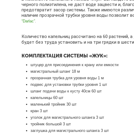
в
черного полиэтилена, не даст воде зацвести и, бла
а
предотвратит засор системы. Также имеются различн
наличие прозрачной трубки уровня воды позволит 
А
.
“Darlac”
в
т
Количество капельниц рассчитано на 60 растений, а 
о
будет без труда установить и на три грядки в шес
м
КОМПЛЕКТАЦИЯ СИСТЕМЫ «ЖУК»:
а
т
штуцер для присоединения к крану или емкости
ы
магистральный шланг 18 м
прозрачная трубка для уровня воды 1 м
п
подвес для установки трубки уровня 1 шт
р
шланг подачи воды к кусту 40см 60 шт
о
капельницы 60 шт
в
маленький тройник 30 шт
е
кран 3 шт
т
уголок для магистрального шланга 3 шт
р
тройник большой 3 шт
и
заглушка для магистрального шланга 3 шт