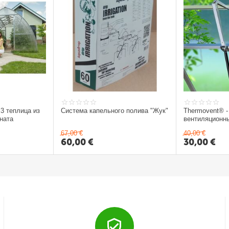
 теплица из
Система капельного полива "Жук"
Thermovent® -
ната
вентиляционны
67,00
€
40,00
€
60,00
€
30,00
€