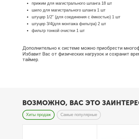
прижим для магистрального шланга 18 шт
в
шило для магистрального шланга 1 шт
а
штуцер 1/2″ (для соединения с ёмкостью) 1 шт
н
штуцер 3/4(для монтажа фильтра) 2 шт
и
фильтр тонкой очистки 1 шт
я
т
Дополнительно к системе можно приобрести много
е
Избавит Вас от физических нагрузок и сохранит вре
п
таймер.
л
и
ц
О
ВОЗМОЖНО, ВАС ЭТО ЗАИНТЕРЕ
ц
и
Хиты продаж
Самые популярные
н
к
о