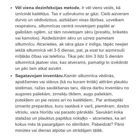
Vēl viena dezinfekcijas metode.
Ir vēl viens veids, kā
iznīcināt kaitēkļus. Tas ir uzbrukums ar gāzi. Cieši aizveram
durvis un vēdlodziņus, aizbāžam visas šķirbas, uzvelkam
respiratoru, siltumnīcas centrā novietojam paplāti ar
gailošām oglēm, uz tām novietojam sēru (presētu, briketēs
vai kamolos). Aizdedzinām sēru un uzreiz pametam
siltumnīcu. Atcerieties, ak sēra gāze ir indīga, tāpēc neejiet
iekšā siltumnīcā vēl 3-5 dienas, pat, ja esat tur aizmirsuši
mīļākās čības vai telefonu. Tikai pēc šīm 3 līdz 5 dienām
siltumnīcā jāatver viss, kas atverams, pamatīgi to izvēdināt
un pēc tam atkal aizvērt.
Sagatavojam inventāru.
Kamēr siltumnīca vēdinās,
apsēžamies vai stāvus (kā nu kuram ērtāk) attīrām plauktu
sistēmas, ražas savākšanas taru, dārza darbu inventāru no
augsnes paliekām, zirnekļu tīkliem, augu paliekām,
putekļiem un pie reizes arī no kaitēkļiem;. Par antiseptiķi
izmanto preparātus, kuru sastāvā ir varš, piemēram, dzelzs
vitriolu, vara hlorīdu vai parasto pārskābi. Savukārt koka
stalažas un plauktus papildus nokaļķo – atcerieties, ka arī
kokus mēs tā pasargājam no slimībām. Pabeidzāt? Pāris
minūtes vai dienas atpūtai un strādājam tālāk.