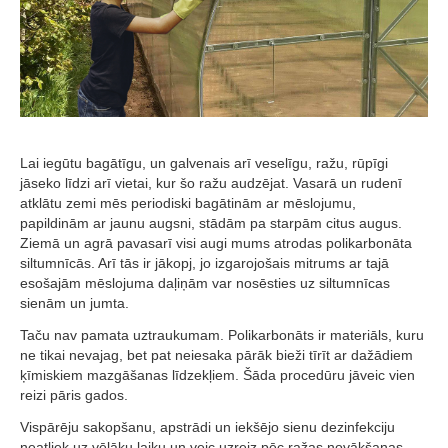
c
e
k
t
i
Lai iegūtu bagātīgu, un galvenais arī veselīgu, ražu, rūpīgi
P
jāseko līdzi arī vietai, kur šo ražu audzējat. Vasarā un rudenī
o
atklātu zemi mēs periodiski bagātinām ar mēslojumu,
l
papildinām ar jaunu augsni, stādām pa starpām citus augus.
Ziemā un agrā pavasarī visi augi mums atrodas polikarbonāta
i
siltumnīcās. Arī tās ir jākopj, jo izgarojošais mitrums ar tajā
k
esošajām mēslojuma daļiņām var nosēsties uz siltumnīcas
sienām un jumta.
a
r
Taču nav pamata uztraukumam. Polikarbonāts ir materiāls, kuru
ne tikai nevajag, bet pat neiesaka pārāk bieži tīrīt ar dažādiem
b
ķīmiskiem mazgāšanas līdzekļiem. Šāda procedūru jāveic vien
o
reizi pāris gados.
n
Vispārēju sakopšanu, apstrādi un iekšējo sienu dezinfekciju
neatliek uz vēlāku laiku un veic uzreiz pēc ražas novākšanas.