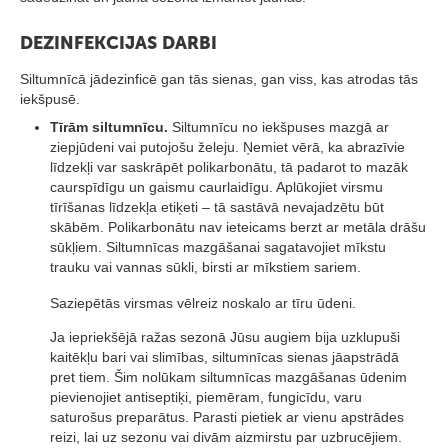
i
DEZINFEKCIJAS DARBI
Siltumnīcā jādezinficē gan tās sienas, gan viss, kas atrodas tās
iekšpusē.
Tīrām siltumnīcu.
Siltumnīcu no iekšpuses mazgā ar
ziepjūdeni vai putojošu želeju. Ņemiet vērā, ka abrazīvie
līdzekļi var saskrāpēt polikarbonātu, tā padarot to mazāk
caurspīdīgu un gaismu caurlaidīgu. Aplūkojiet virsmu
tīrīšanas līdzekļa etiķeti – tā sastāvā nevajadzētu būt
skābēm. Polikarbonātu nav ieteicams berzt ar metāla drāšu
sūkļiem. Siltumnīcas mazgāšanai sagatavojiet mīkstu
trauku vai vannas sūkli, birsti ar mīkstiem sariem.
Saziepētās virsmas vēlreiz noskalo ar tīru ūdeni.
Ja iepriekšējā ražas sezonā Jūsu augiem bija uzklupuši
kaitēkļu bari vai slimības, siltumnīcas sienas jāapstrādā
pret tiem. Šim nolūkam siltumnīcas mazgāšanas ūdenim
pievienojiet antiseptiķi, piemēram, fungicīdu, varu
saturošus preparātus. Parasti pietiek ar vienu apstrādes
reizi, lai uz sezonu vai divām aizmirstu par uzbrucējiem.