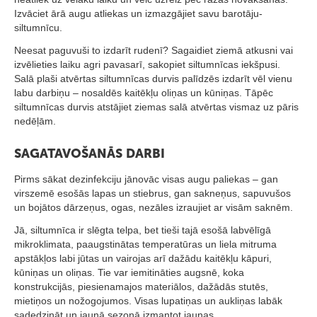
ā
Izvāciet ārā augu atliekas un izmazgājiet savu barotāju-
t
siltumnīcu.
s
Neesat paguvuši to izdarīt rudenī? Sagaidiet ziemā atkusni vai
izvēlieties laiku agri pavasarī, sakopiet siltumnīcas iekšpusi.
L
Salā plaši atvērtas siltumnīcas durvis palīdzēs izdarīt vēl vienu
a
labu darbiņu – nosaldēs kaitēkļu oliņas un kūniņas. Tāpēc
siltumnīcas durvis atstājiet ziemas salā atvērtas vismaz uz pāris
p
nedēļām.
e
n
SAGATAVOŠANĀS DARBI
e
Pirms sākat dezinfekciju jānovāc visas augu paliekas – gan
s
virszemē esošās lapas un stiebrus, gan sakneņus, sapuvušos
un bojātos dārzeņus, ogas, nezāles izraujiet ar visām saknēm.
G
Jā, siltumnīca ir slēgta telpa, bet tieši tajā esošā labvēlīgā
r
mikroklimata, paaugstinātas temperatūras un liela mitruma
i
apstākļos labi jūtas un vairojas arī dažādu kaitēkļu kāpuri,
kūniņas un oliņas. Tie var iemitināties augsnē, koka
l
konstrukcijās, piesienamajos materiālos, dažādās stutēs,
l
mietiņos un nožogojumos. Visas lupatiņas un aukliņas labāk
sadedzināt un jaunā sezonā izmantot jaunas.