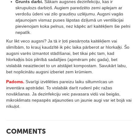
Grunts darbi.
Sākam augsnes dezinfekciju, kas ir
skrupulozs darbiņš. Augiem paredzēto zemi aplejam ar
verdošu ūdeni vai zilo graudiņu uzlējumu. Augsni vagās
atjaunojam vismaz puses lāpstas dziļumā un ventilācijai
pievienojam koka pelnus, nez kāpēc arī kaitēkļiem šie pelni
nepatīk.
Kur likt veco augsni? Ja tā ir ļoti piesārņota kaitēkļiem vai
slimībām, to krauj kaudzītē ik pēc laika pārberot ar hlorkaļķi. Šo
augsni varēs izmantot stādīšanai, bet tikai pēc tam, kad
hlorkaļķis būs pilnībā sadalījies (apmēram pēc gada), bet
vislabāk neaiztieciet to un atstājiet kompostam. Savukārt labu,
bet noplicinātu augsni izberiet zem krūmiem.
Padoms.
Svarīgi izvēlēties pareizu laiku siltumnīcas un
inventāra apstrādei. To vislabāk darīt rudenī pēc ražas
novākšanas. Ja dezinfekciju veic pavasara vidū vai beigās,
mikroklimats nepaspēs atjaunoties un jaunie augi var iet bojā vai
nīkuļot.
COMMENTS