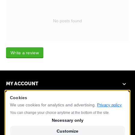
No posts found
Write a review
MY ACCOUNT
Cookies
DEMO STORE
We use cookies for analytics and advertising.
Privacy policy
CUSTOMER SERVICE
You can change your choice anytime at the bottom of the site.
Necessary only
CONTACT US
Customize