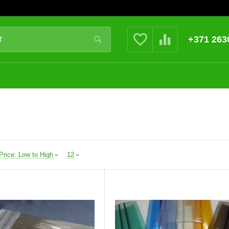
+371 263
Price: Low to High
12