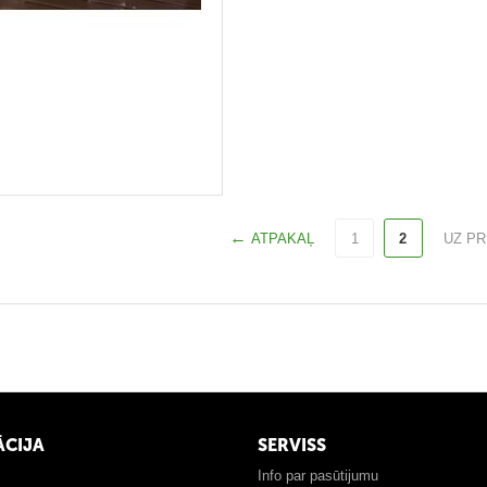
ATPAKAĻ
1
2
UZ PR
ĀCIJA
SERVISS
Info par pasūtijumu